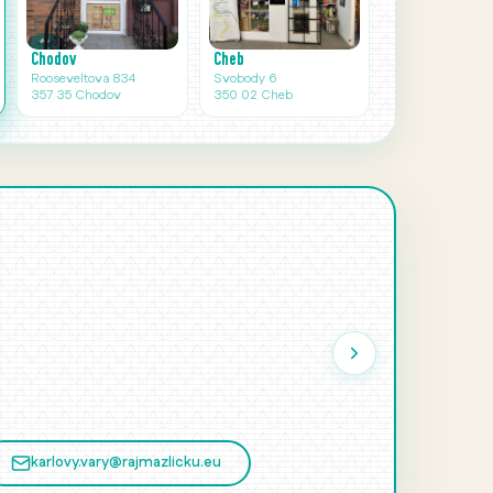
Cheb
Chodov
Svobody 6
Rooseveltova 834
350 02 Cheb
357 35 Chodov
karlovy.vary@rajmazlicku.eu