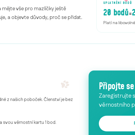
UPLATNĚNÍ BODŮ
a mějte vše pro mazlíčky ještě
20 bodů
=
je, a objevte důvody, proč se přidat.
Platí na libovoln
Připojte s
Zaregistrujte 
dné z našich poboček. Členství je bez
věrnostního 
na svou věrnostní kartu 1 bod.