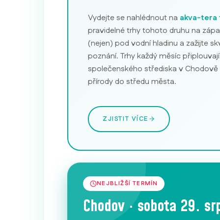
Vydejte se nahlédnout na
akva-tera 
pravidelné trhy tohoto druhu na zápa
(nejen) pod vodní hladinu a zažijte s
poznání. Trhy každý měsíc připlouvají
společenského střediska v Chodově a 
přírody do středu města.
ZJISTIT VÍCE
NEJBLIŽŠÍ TERMÍN
Chodov · sobota 29. s