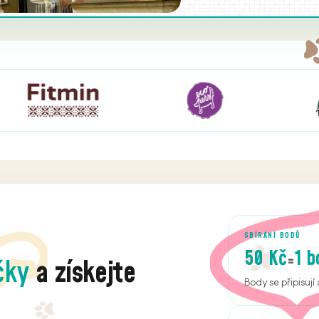
SBÍRÁNÍ BODŮ
50 Kč
1 b
=
čky
a získejte
Body se připisuj