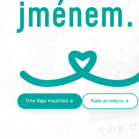
jménem.
Trhy Ráje mazlíčků
Naše prodejny