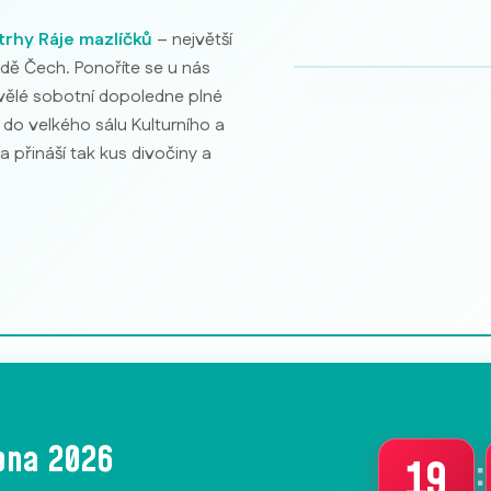
Akvarijní ryby
trhy Ráje mazlíčků
– největší
dě Čech. Ponoříte se u nás
kvělé sobotní dopoledne plné
 do velkého sálu Kulturního a
přináší tak kus divočiny a
rpna 2026
:
19