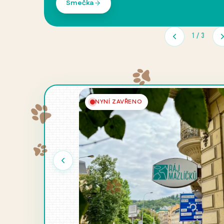
Trhy Ráje mazlíčků
2
/
3
NYNÍ ZAVŘENO