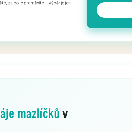
te, za co je proměníte – výběr je jen
áje mazlíčků
v