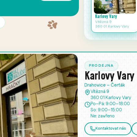
Naše prodejny
Karlovy Vary
Vítězná 9
360 01 Karlovy Vary
PRODEJNA
Karlovy Vary
Drahovice – Čerťák
Vítězná 9
360 01 Karlovy Vary
Po–Pá: 9:00–18:00
So: 9:00–15:00
Ne: zavřeno
Kontaktovat nás