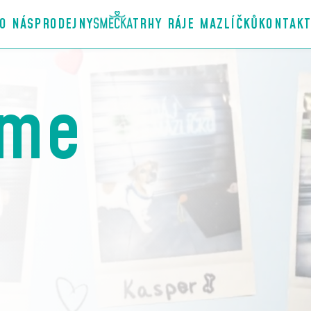
O NÁS
PRODEJNY
TRHY RÁJE MAZLÍČKŮ
KONTAK
áme