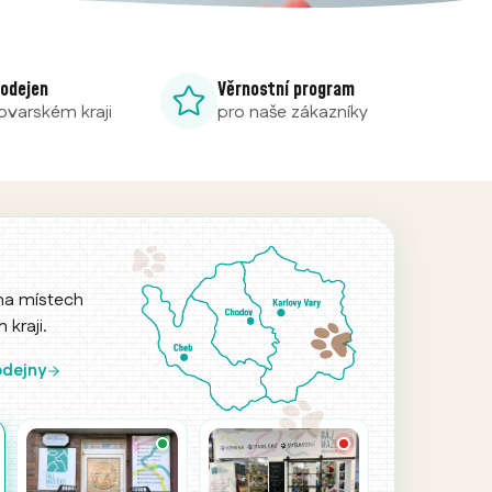
rodejen
Věrnostní program
lovarském kraji
pro naše zákazníky
ha místech
kraji.
azlíčků u
k dispozici
odejny
ovatelské
čky kdykoliv