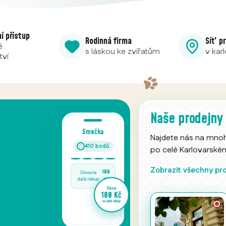
ní přístup
Rodinná firma
Síť p
é
s láskou ke zvířatům
v kar
tví
24/7 obchod
Naše prodejny
v Chodově
Najdete nás na mno
po celé Karlovarském 
Prodejní automat Ráj m
pobočky v Chodově je 
Zobrazit všechny pr
nonstop – krmiva a ch
potřeby pro vaše mazlí
potřebujete.