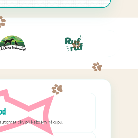
od
í automaticky při každém nákupu.