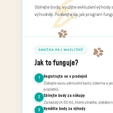
Sbírejte body, využijte exkluzivní výhody 
výhodněji. Podívejte se, jak program fungu
SMEČKA RÁJ MAZLÍČKŮ
Jak to funguje?
Registrujte se v prodejně
1
Získejte svou věrnostní kartu zdarma v je
poplatků.
Sbírejte body za nákupy
2
Za každých 50 Kč, které utratíte, získáte 
Vyměňte body za výhody
3