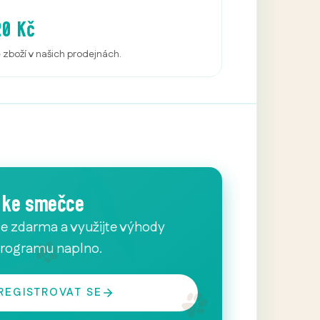
20 Kč
é zboží v našich prodejnách.
e ke smečce
se zdarma a využijte výhody
programu naplno.
REGISTROVAT SE