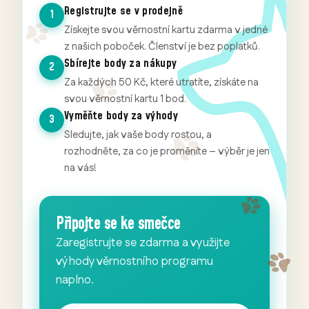
Registrujte se v prodejně
1
Získejte svou věrnostní kartu zdarma v jedné
z našich poboček. Členství je bez poplatků.
Sbírejte body za nákupy
2
Za každých 50 Kč, které utratíte, získáte na
svou věrnostní kartu 1 bod.
Vyměňte body za výhody
3
Sledujte, jak vaše body rostou, a
rozhodněte, za co je proměníte – výběr je jen
na vás!
Připojte se ke smečce
Zaregistrujte se zdarma a využijte
výhody věrnostního programu
naplno.