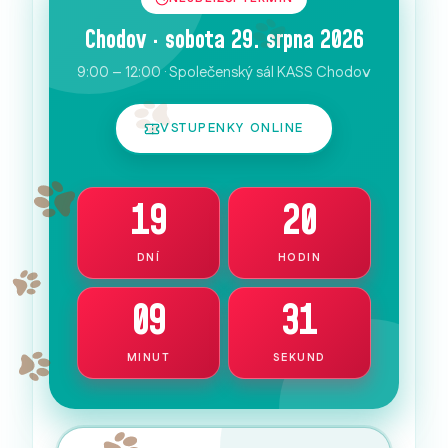
Chodov · sobota 29. srpna 2026
9:00 – 12:00 · Společenský sál KASS Chodov
VSTUPENKY ONLINE
19
20
DNÍ
HODIN
09
30
MINUT
SEKUND