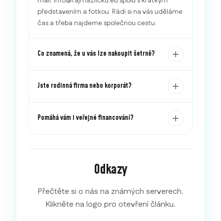
mail: info@rajmazlicku.eu spolu s krátkým
představením a fotkou. Rádi si na vás uděláme
čas a třeba najdeme společnou cestu.
Co znamená, že u vás lze nakoupit šetrně?
Jste rodinná firma nebo korporát?
Pomáhá vám i veřejné financování?
Odkazy
Přečtěte si o nás na známých serverech.
Klikněte na logo pro otevření článku.