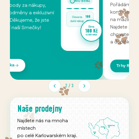
Pořádáme pravidelné
P
komunitní trhy zaměřené
m
na mazlíčky a chovatelství.
C
Najdete zde lokální
n
va
 Kč
chovatele, kvalitní produkty
c
 nákup
a doplňky.
v
p
Trhy Ráje mazlíčků
2
/
3
Naše prodejny
Najdete nás na mnoha
místech
po celé Karlovarském kraji.