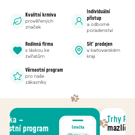
Individuální
Kvalitní krmiva
přístup
prověřených
a odborné
značek
poradenství
Rodinná firma
Síť prodejen
s láskou ke
v karlovarském
zvířatům
kraji
Věrnostní program
pro naše
zákazníky
Trhy Ráje
mazlíčků