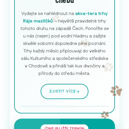
Chebu
Vydejte se nahlédnout na
akva-tera trhy
Ráje mazlíčků
– největší pravidelné trhy
tohoto druhu na západě Čech. Ponoříte se
u nás (nejen) pod vodní hladinu a zažijte
skvělé sobotní dopoledne plné poznání.
Trhy každý měsíc připlouvají do velkého
sálu Kulturního a společenského střediska
v Chodově a přináší tak kus divočiny a
přírody do středu města.
ZJISTIT VÍCE
Akvarijní ryby
NEJBLIŽŠÍ TERMÍN