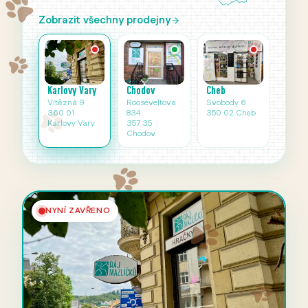
Zobrazit všechny prodejny
Karlovy Vary
Cheb
Chodov
Vítězná 9
Svobody 6
Rooseveltova
360 01
350 02 Cheb
834
Karlovy Vary
357 35
Chodov
NYNÍ ZAVŘENO