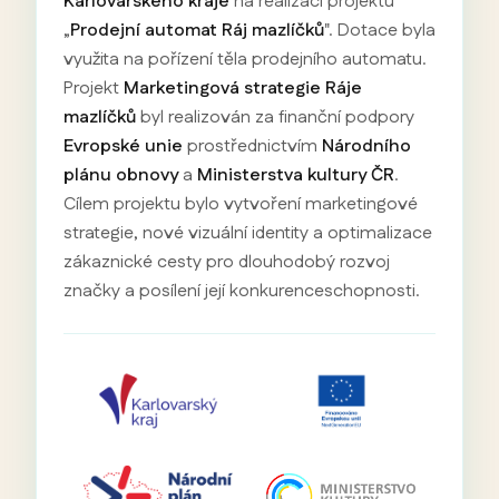
Karlovarského kraje
na realizaci projektu
„
Prodejní automat Ráj mazlíčků
". Dotace byla
využita na pořízení těla prodejního automatu.
Projekt
Marketingová strategie Ráje
mazlíčků
byl realizován za finanční podpory
Evropské unie
prostřednictvím
Národního
plánu obnovy
a
Ministerstva kultury ČR
.
Cílem projektu bylo vytvoření marketingové
strategie, nové vizuální identity a optimalizace
zákaznické cesty pro dlouhodobý rozvoj
značky a posílení její konkurenceschopnosti.