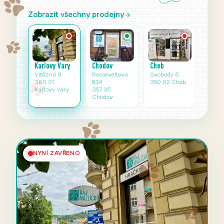
Zobrazit všechny prodejny
Karlovy Vary
Cheb
Chodov
Vítězná 9
Svobody 6
Rooseveltova
360 01
350 02 Cheb
834
Karlovy Vary
357 35
Chodov
NYNÍ ZAVŘENO