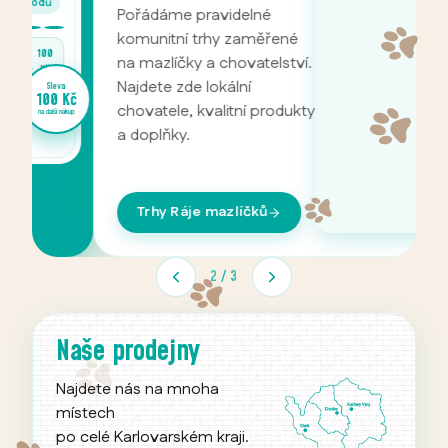
Pořádáme pravidelné
P
komunitní trhy zaměřené
m
na mazlíčky a chovatelství.
C
Najdete zde lokální
n
va
 Kč
chovatele, kvalitní produkty
c
 nákup
a doplňky.
v
p
Trhy Ráje mazlíčků
2
/
3
Naše prodejny
Najdete nás na mnoha
místech
po celé Karlovarském kraji.