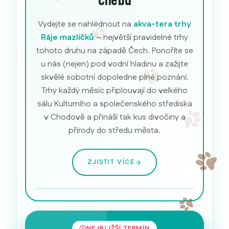
Chebu
Vydejte se nahlédnout na
akva-tera trhy
Ráje mazlíčků
– největší pravidelné trhy
tohoto druhu na západě Čech. Ponoříte se
u nás (nejen) pod vodní hladinu a zažijte
skvělé sobotní dopoledne plné poznání.
Trhy každý měsíc připlouvají do velkého
sálu Kulturního a společenského střediska
v Chodově a přináší tak kus divočiny a
přírody do středu města.
ZJISTIT VÍCE
Akvarijní ryby
NEJBLIŽŠÍ TERMÍN