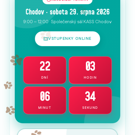
Chodov · sobota 29. srpna 2026
9:00 – 12:00 · Společenský sál KASS Chodov
VSTUPENKY ONLINE
22
03
DNÍ
HODIN
06
33
MINUT
SEKUND