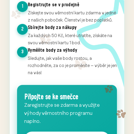
Registrujte se v prodejně
1
Získejte svou věrnostní kartu zdarma v jedné
z našich poboček. Členství je bez poplatků.
Sbírejte body za nákupy
2
Za každých 50 Kč, které utratíte, získáte na
svou věrnostní kartu 1 bod.
Vyměňte body za výhody
3
Sledujte, jak vaše body rostou, a
rozhodněte, za co je proměníte – výběr je jen
na vás!
Připojte se ke smečce
Zaregistrujte se zdarma a využijte
výhody věrnostního programu
naplno.