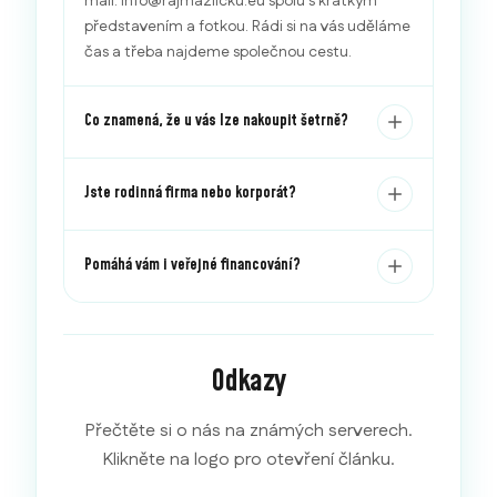
mail: info@rajmazlicku.eu spolu s krátkým
představením a fotkou. Rádi si na vás uděláme
čas a třeba najdeme společnou cestu.
Co znamená, že u vás lze nakoupit šetrně?
Jste rodinná firma nebo korporát?
Pomáhá vám i veřejné financování?
Odkazy
Přečtěte si o nás na známých serverech.
Klikněte na logo pro otevření článku.