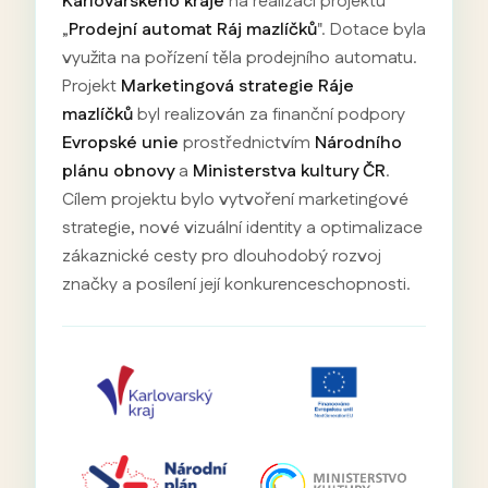
Karlovarského kraje
na realizaci projektu
„
Prodejní automat Ráj mazlíčků
". Dotace byla
využita na pořízení těla prodejního automatu.
Projekt
Marketingová strategie Ráje
mazlíčků
byl realizován za finanční podpory
Evropské unie
prostřednictvím
Národního
plánu obnovy
a
Ministerstva kultury ČR
.
Cílem projektu bylo vytvoření marketingové
strategie, nové vizuální identity a optimalizace
zákaznické cesty pro dlouhodobý rozvoj
značky a posílení její konkurenceschopnosti.