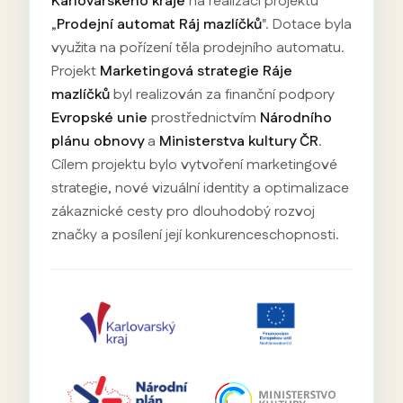
Karlovarského kraje
na realizaci projektu
„
Prodejní automat Ráj mazlíčků
". Dotace byla
využita na pořízení těla prodejního automatu.
Projekt
Marketingová strategie Ráje
mazlíčků
byl realizován za finanční podpory
Evropské unie
prostřednictvím
Národního
plánu obnovy
a
Ministerstva kultury ČR
.
Cílem projektu bylo vytvoření marketingové
strategie, nové vizuální identity a optimalizace
zákaznické cesty pro dlouhodobý rozvoj
značky a posílení její konkurenceschopnosti.