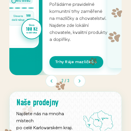
Pořádáme pravidelné
P
komunitní trhy zaměřené
m
na mazlíčky a chovatelství.
C
Najdete zde lokální
n
va
 Kč
chovatele, kvalitní produkty
c
 nákup
a doplňky.
v
p
Trhy Ráje mazlíčků
2
/
3
Naše prodejny
Najdete nás na mnoha
místech
po celé Karlovarském kraji.