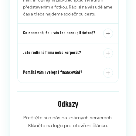
mail: info@rajmazlicku.eu spolu s krátkým
představením a fotkou. Rádi si na vás uděláme
čas a třeba najdeme společnou cestu.
Co znamená, že u vás lze nakoupit šetrně?
Jste rodinná firma nebo korporát?
Pomáhá vám i veřejné financování?
Odkazy
Přečtěte si o nás na známých serverech.
Klikněte na logo pro otevření článku.