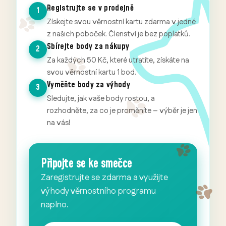
Registrujte se v prodejně
1
Získejte svou věrnostní kartu zdarma v jedné
z našich poboček. Členství je bez poplatků.
Sbírejte body za nákupy
2
Za každých 50 Kč, které utratíte, získáte na
svou věrnostní kartu 1 bod.
Vyměňte body za výhody
3
Sledujte, jak vaše body rostou, a
rozhodněte, za co je proměníte – výběr je jen
na vás!
Připojte se ke smečce
Zaregistrujte se zdarma a využijte
výhody věrnostního programu
naplno.