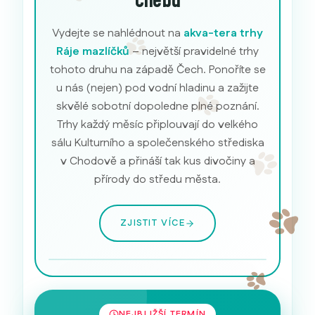
Chebu
Vydejte se nahlédnout na
akva-tera trhy
Ráje mazlíčků
– největší pravidelné trhy
tohoto druhu na západě Čech. Ponoříte se
u nás (nejen) pod vodní hladinu a zažijte
skvělé sobotní dopoledne plné poznání.
Trhy každý měsíc připlouvají do velkého
sálu Kulturního a společenského střediska
v Chodově a přináší tak kus divočiny a
přírody do středu města.
ZJISTIT VÍCE
Akvarijní ryby
NEJBLIŽŠÍ TERMÍN