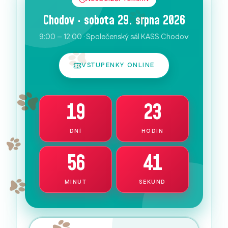
Chodov · sobota 29. srpna 2026
9:00 – 12:00 · Společenský sál KASS Chodov
VSTUPENKY ONLINE
19
23
DNÍ
HODIN
56
40
MINUT
SEKUND