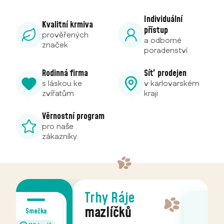
Individuální
Kvalitní krmiva
přístup
prověřených
a odborné
značek
poradenství
Rodinná firma
Síť prodejen
s láskou ke
v karlovarském
zvířatům
kraji
Věrnostní program
pro naše
zákazníky
Trhy Ráje
mazlíčků