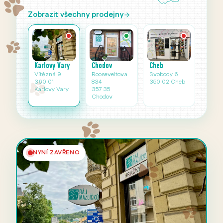
Zobrazit všechny prodejny
Karlovy Vary
Cheb
Chodov
Vítězná 9
Svobody 6
Rooseveltova
360 01
350 02 Cheb
834
Karlovy Vary
357 35
Chodov
NYNÍ ZAVŘENO