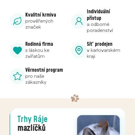
Individuální
Kvalitní krmiva
přístup
prověřených
a odborné
značek
poradenství
Rodinná firma
Síť prodejen
s láskou ke
v karlovarském
zvířatům
kraji
Věrnostní program
pro naše
zákazníky
Trhy Ráje
mazlíčků