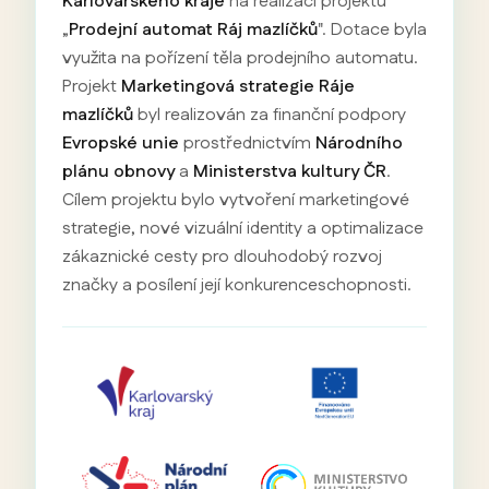
Karlovarského kraje
na realizaci projektu
„
Prodejní automat Ráj mazlíčků
". Dotace byla
využita na pořízení těla prodejního automatu.
Projekt
Marketingová strategie Ráje
mazlíčků
byl realizován za finanční podpory
Evropské unie
prostřednictvím
Národního
plánu obnovy
a
Ministerstva kultury ČR
.
Cílem projektu bylo vytvoření marketingové
strategie, nové vizuální identity a optimalizace
zákaznické cesty pro dlouhodobý rozvoj
značky a posílení její konkurenceschopnosti.