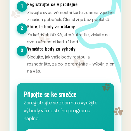
Registrujte se v prodejně
1
Získejte svou věrnostní kartu zdarma v jedné
z našich poboček. Členství je bez poplatků.
Sbírejte body za nákupy
2
Za každých 50 Kč, které utratíte, získáte na
svou věrnostní kartu 1 bod.
Vyměňte body za výhody
3
Sledujte, jak vaše body rostou, a
rozhodněte, za co je proměníte – výběr je jen
na vás!
Připojte se ke smečce
Zaregistrujte se zdarma a využijte
výhody věrnostního programu
naplno.