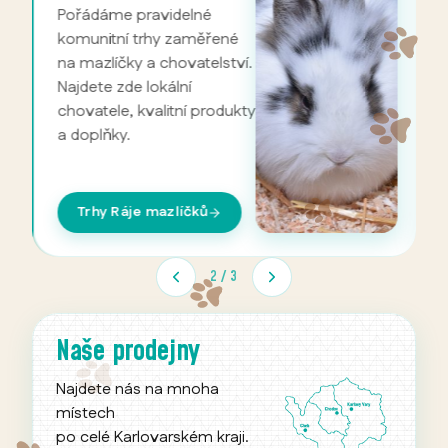
Pořádáme pravidelné
P
komunitní trhy zaměřené
m
na mazlíčky a chovatelství.
C
Najdete zde lokální
n
va
 Kč
chovatele, kvalitní produkty
c
 nákup
a doplňky.
v
p
Trhy Ráje mazlíčků
2
/
3
Naše prodejny
Najdete nás na mnoha
místech
po celé Karlovarském kraji.