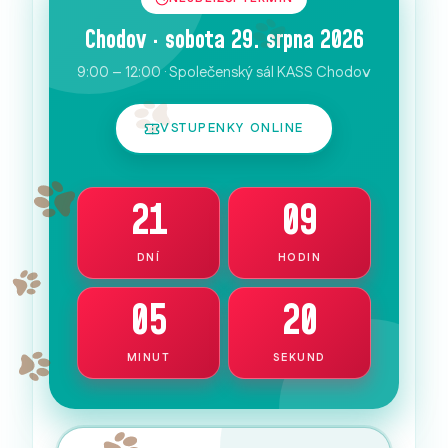
Chodov · sobota 29. srpna 2026
9:00 – 12:00 · Společenský sál KASS Chodov
VSTUPENKY ONLINE
21
09
DNÍ
HODIN
05
19
MINUT
SEKUND