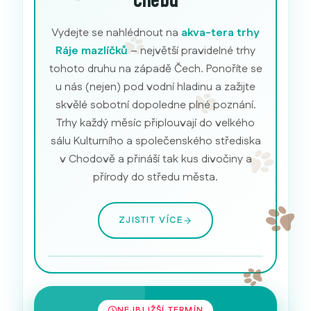
Chebu
Vydejte se nahlédnout na
akva-tera trhy
Ráje mazlíčků
– největší pravidelné trhy
tohoto druhu na západě Čech. Ponoříte se
u nás (nejen) pod vodní hladinu a zažijte
skvělé sobotní dopoledne plné poznání.
Trhy každý měsíc připlouvají do velkého
sálu Kulturního a společenského střediska
v Chodově a přináší tak kus divočiny a
přírody do středu města.
ZJISTIT VÍCE
Akvarijní ryby
NEJBLIŽŠÍ TERMÍN