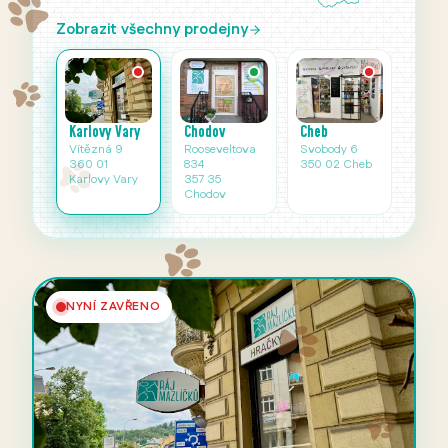
Zobrazit všechny prodejny
Karlovy Vary
Cheb
Chodov
Vítězná 9
Svobody 6
Rooseveltova
360 01
350 02 Cheb
834
Karlovy Vary
357 35
Chodov
NYNÍ ZAVŘENO