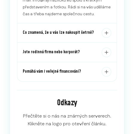
mail: info@rajmazlicku.eu spolu s krátkým
představením a fotkou. Rádi si na vás uděláme
čas a třeba najdeme společnou cestu.
Co znamená, že u vás lze nakoupit šetrně?
Jste rodinná firma nebo korporát?
Pomáhá vám i veřejné financování?
Odkazy
Přečtěte si o nás na známých serverech.
Klikněte na logo pro otevření článku.