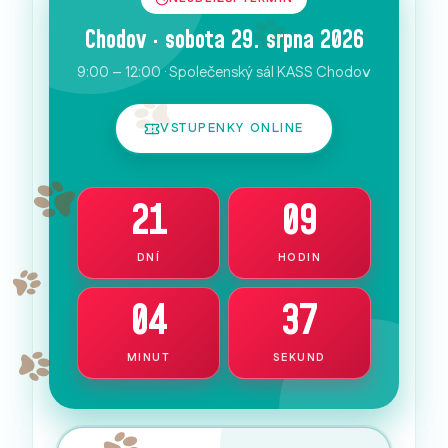
Chodov · sobota 29. srpna 2026
9:00 – 12:00 · Společenský sál KASS Chodov
VSTUPENKY ONLINE
21
09
DNÍ
HODIN
04
36
MINUT
SEKUND