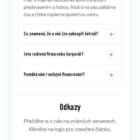
mail: info@rajmazlicku.eu spolu s krátkým
představením a fotkou. Rádi si na vás uděláme
čas a třeba najdeme společnou cestu.
Co znamená, že u vás lze nakoupit šetrně?
Jste rodinná firma nebo korporát?
Pomáhá vám i veřejné financování?
Odkazy
Přečtěte si o nás na známých serverech.
Klikněte na logo pro otevření článku.