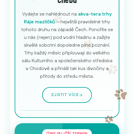
Chebu
Vydejte se nahlédnout na
akva-tera trhy
Ráje mazlíčků
– největší pravidelné trhy
tohoto druhu na západě Čech. Ponoříte se
u nás (nejen) pod vodní hladinu a zažijte
skvělé sobotní dopoledne plné poznání.
Trhy každý měsíc připlouvají do velkého
sálu Kulturního a společenského střediska
v Chodově a přináší tak kus divočiny a
přírody do středu města.
ZJISTIT VÍCE
Akvarijní ryby
NEJBLIŽŠÍ TERMÍN