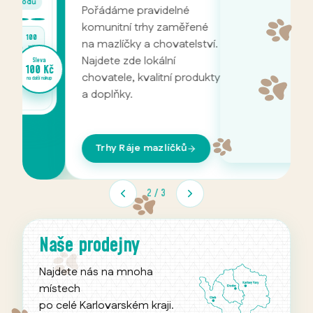
Pořádáme pravidelné
P
komunitní trhy zaměřené
m
na mazlíčky a chovatelství.
C
Najdete zde lokální
n
va
 Kč
chovatele, kvalitní produkty
c
 nákup
a doplňky.
v
p
Trhy Ráje mazlíčků
2
/
3
Naše prodejny
Najdete nás na mnoha
místech
po celé Karlovarském kraji.