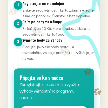
Registrujte se v prodejně
1
Získejte svou věrnostní kartu zdarma v jedné
z našich poboček. Členství je bez poplatků.
Sbírejte body za nákupy
2
Za každých 50 Kč, které utratíte, získáte na
svou věrnostní kartu 1 bod.
Vyměňte body za výhody
3
Sledujte, jak vaše body rostou, a
rozhodněte, za co je proměníte – výběr je jen
na vás!
Připojte se ke smečce
Zaregistrujte se zdarma a využijte
výhody věrnostního programu
naplno.