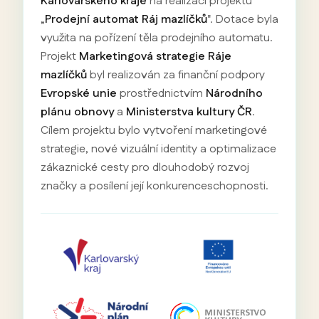
Karlovarského kraje
na realizaci projektu
„
Prodejní automat Ráj mazlíčků
". Dotace byla
využita na pořízení těla prodejního automatu.
Projekt
Marketingová strategie Ráje
mazlíčků
byl realizován za finanční podpory
Evropské unie
prostřednictvím
Národního
plánu obnovy
a
Ministerstva kultury ČR
.
Cílem projektu bylo vytvoření marketingové
strategie, nové vizuální identity a optimalizace
zákaznické cesty pro dlouhodobý rozvoj
značky a posílení její konkurenceschopnosti.