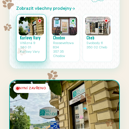
Zobrazit všechny prodejny
Karlovy Vary
Cheb
Chodov
Vítězná 9
Svobody 6
Rooseveltova
360 01
350 02 Cheb
834
Karlovy Vary
357 35
Chodov
NYNÍ ZAVŘENO