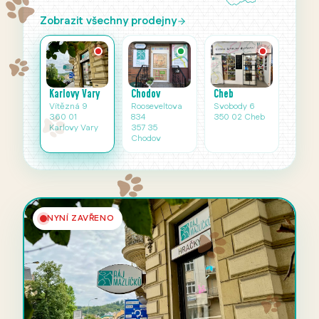
Zobrazit všechny prodejny
Karlovy Vary
Cheb
Chodov
Vítězná 9
Svobody 6
Rooseveltova
360 01
350 02 Cheb
834
Karlovy Vary
357 35
Chodov
NYNÍ ZAVŘENO