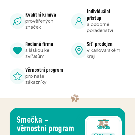
Individuální
Kvalitní krmiva
přístup
prověřených
a odborné
značek
poradenství
Rodinná firma
Síť prodejen
s láskou ke
v karlovarském
zvířatům
kraji
Věrnostní program
pro naše
zákazníky
Trhy Ráje
mazlíčků