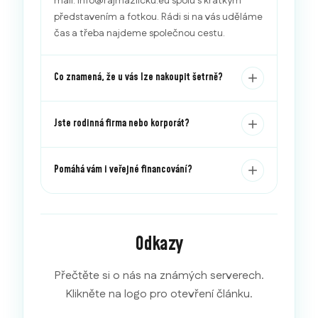
mail: info@rajmazlicku.eu spolu s krátkým
představením a fotkou. Rádi si na vás uděláme
čas a třeba najdeme společnou cestu.
Co znamená, že u vás lze nakoupit šetrně?
Jste rodinná firma nebo korporát?
Pomáhá vám i veřejné financování?
Odkazy
Přečtěte si o nás na známých serverech.
Klikněte na logo pro otevření článku.