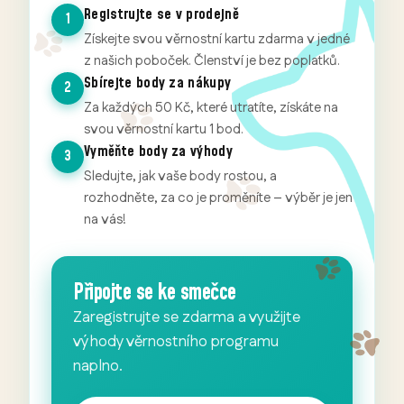
Registrujte se v prodejně
1
Získejte svou věrnostní kartu zdarma v jedné
z našich poboček. Členství je bez poplatků.
Sbírejte body za nákupy
2
Za každých 50 Kč, které utratíte, získáte na
svou věrnostní kartu 1 bod.
Vyměňte body za výhody
3
Sledujte, jak vaše body rostou, a
rozhodněte, za co je proměníte – výběr je jen
na vás!
Připojte se ke smečce
Zaregistrujte se zdarma a využijte
výhody věrnostního programu
naplno.