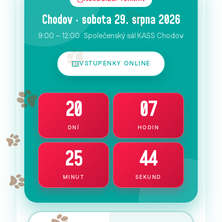
Chodov · sobota 29. srpna 2026
9:00 – 12:00 · Společenský sál KASS Chodov
VSTUPENKY ONLINE
20
07
DNÍ
HODIN
25
43
MINUT
SEKUND