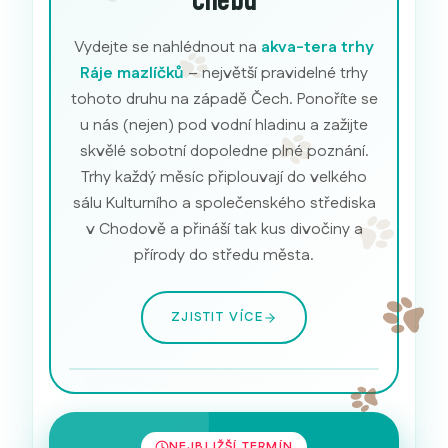
Chebu
Vydejte se nahlédnout na
akva-tera trhy
Ráje mazlíčků
– největší pravidelné trhy
tohoto druhu na západě Čech. Ponoříte se
u nás (nejen) pod vodní hladinu a zažijte
skvělé sobotní dopoledne plné poznání.
Trhy každý měsíc připlouvají do velkého
sálu Kulturního a společenského střediska
v Chodově a přináší tak kus divočiny a
přírody do středu města.
ZJISTIT VÍCE
Akvarijní ryby
NEJBLIŽŠÍ TERMÍN