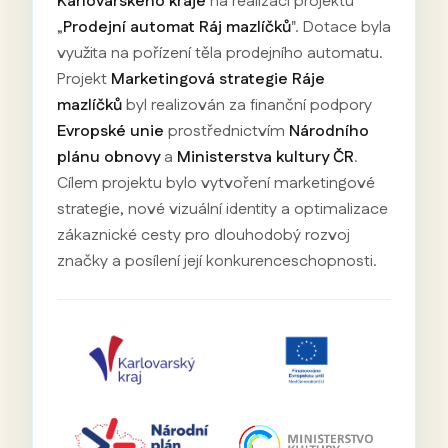
Karlovarského kraje
na realizaci projektu
„
Prodejní automat Ráj mazlíčků
". Dotace byla
využita na pořízení těla prodejního automatu.
Projekt
Marketingová strategie Ráje
mazlíčků
byl realizován za finanční podpory
Evropské unie
prostřednictvím
Národního
plánu obnovy
a
Ministerstva kultury ČR
.
Cílem projektu bylo vytvoření marketingové
strategie, nové vizuální identity a optimalizace
zákaznické cesty pro dlouhodobý rozvoj
značky a posílení její konkurenceschopnosti.