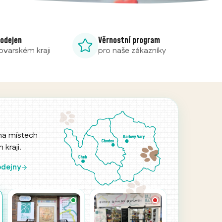
rodejen
Věrnostní program
lovarském kraji
pro naše zákazníky
ha místech
kraji.
azlíčků u
k dispozici
odejny
ovatelské
čky kdykoliv