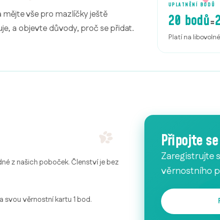
UPLATNĚNÍ BODŮ
a mějte vše pro mazlíčky ještě
20 bodů
=
je, a objevte důvody, proč se přidat.
Platí na libovoln
Připojte s
Zaregistrujte 
dné z našich poboček. Členství je bez
věrnostního 
na svou věrnostní kartu 1 bod.