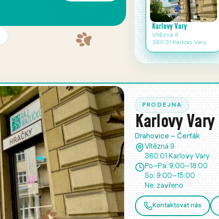
Naše prodejny
Karlovy Vary
Vítězná 9
360 01 Karlovy Vary
PRODEJNA
Karlovy Vary
Drahovice – Čerťák
Vítězná 9
360 01 Karlovy Vary
Po–Pá: 9:00–18:00
So: 9:00–15:00
Ne: zavřeno
Kontaktovat nás