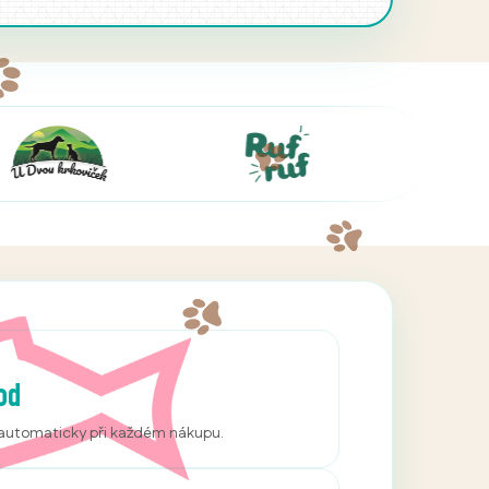
od
í automaticky při každém nákupu.