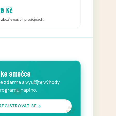
20 Kč
é zboží v našich prodejnách.
e ke smečce
se zdarma a využijte výhody
programu naplno.
REGISTROVAT SE