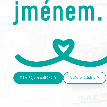
jménem.
Trhy Ráje mazlíčků
Naše prodejny