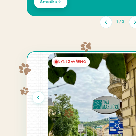
Trhy Ráje mazlíčků
2
/
3
NYNÍ ZAVŘENO