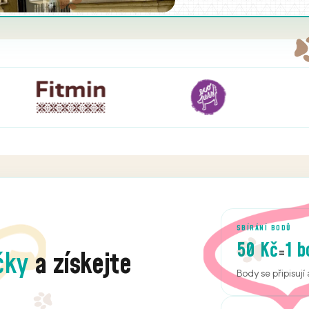
SBÍRÁNÍ BODŮ
50 Kč
1 b
=
čky
a získejte
Body se připisuj