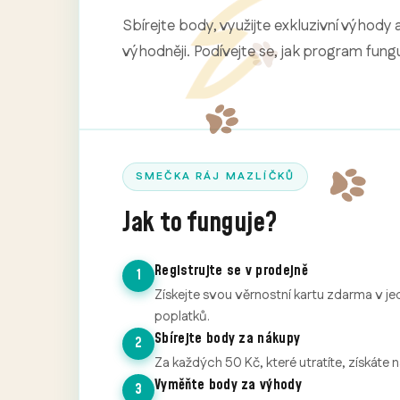
Sbírejte body, využijte exkluzivní výhody 
výhodněji. Podívejte se, jak program fungu
SMEČKA RÁJ MAZLÍČKŮ
Jak to funguje?
Registrujte se v prodejně
1
Získejte svou věrnostní kartu zdarma v je
poplatků.
Sbírejte body za nákupy
2
Za každých 50 Kč, které utratíte, získáte 
Vyměňte body za výhody
3