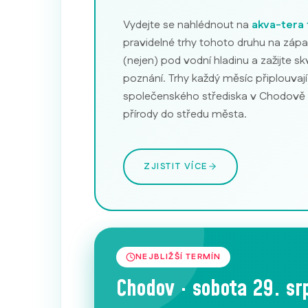
Vydejte se nahlédnout na
akva-tera 
pravidelné trhy tohoto druhu na zápa
(nejen) pod vodní hladinu a zažijte s
poznání. Trhy každý měsíc připlouvají
společenského střediska v Chodově a 
přírody do středu města.
ZJISTIT VÍCE
NEJBLIŽŠÍ TERMÍN
Chodov · sobota 29. s