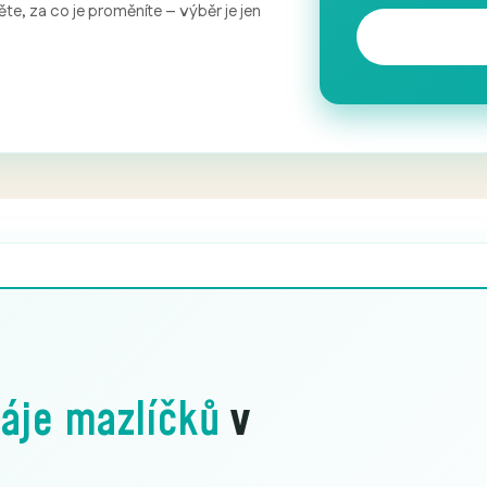
te, za co je proměníte – výběr je jen
áje mazlíčků
v