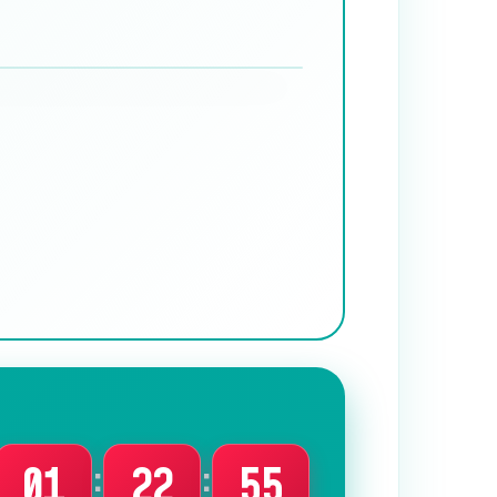
:
:
01
22
53