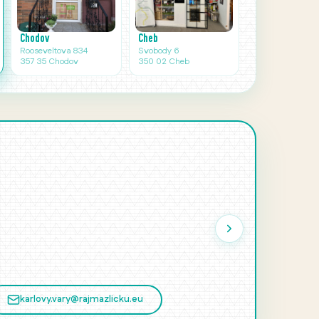
Cheb
Chodov
Svobody 6
Rooseveltova 834
350 02 Cheb
357 35 Chodov
karlovy.vary@rajmazlicku.eu