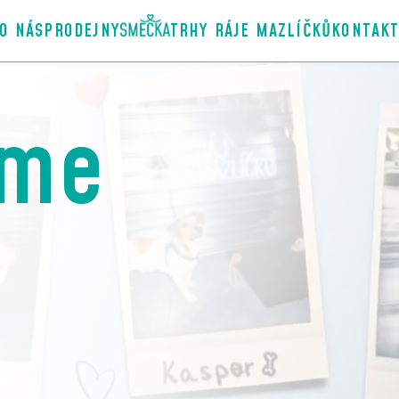
O NÁS
PRODEJNY
TRHY RÁJE MAZLÍČKŮ
KONTAK
áme