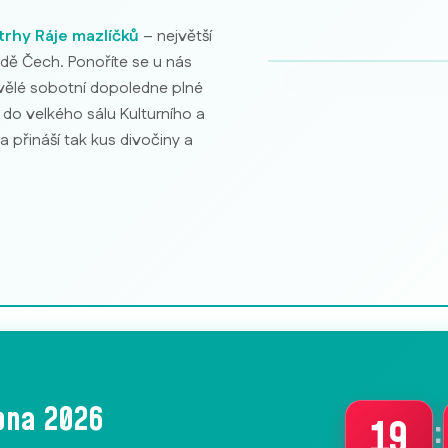
Akvarijní ryby
trhy Ráje mazlíčků
– největší
dě Čech. Ponoříte se u nás
kvělé sobotní dopoledne plné
 do velkého sálu Kulturního a
přináší tak kus divočiny a
rpna 2026
:
19