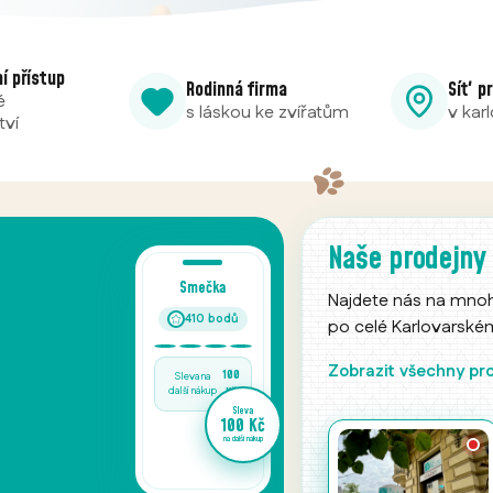
ní přístup
Rodinná firma
Síť p
é
s láskou ke zvířatům
v kar
tví
24/7 obchod
Naše prodejny
v Chodově
Najdete nás na mno
po celé Karlovarském 
Prodejní automat Ráj m
pobočky v Chodově je 
Zobrazit všechny pr
nonstop – krmiva a ch
potřeby pro vaše mazlí
potřebujete.