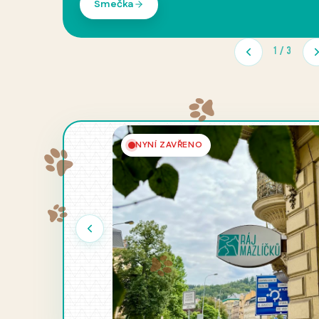
Trhy Ráje mazlíčků
2
/
3
NYNÍ ZAVŘENO