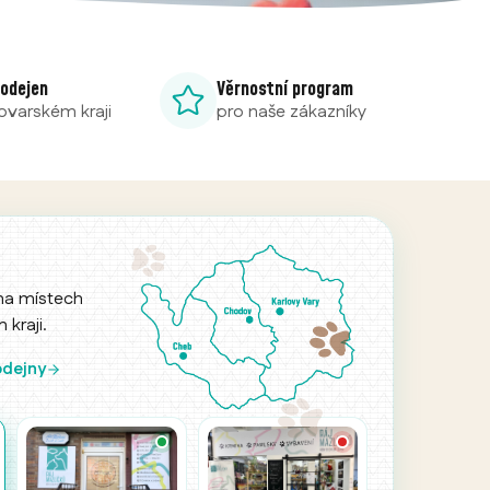
rodejen
Věrnostní program
lovarském kraji
pro naše zákazníky
ha místech
kraji.
azlíčků u
k dispozici
odejny
ovatelské
čky kdykoliv