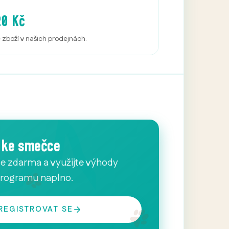
20 Kč
é zboží v našich prodejnách.
e ke smečce
se zdarma a využijte výhody
programu naplno.
REGISTROVAT SE