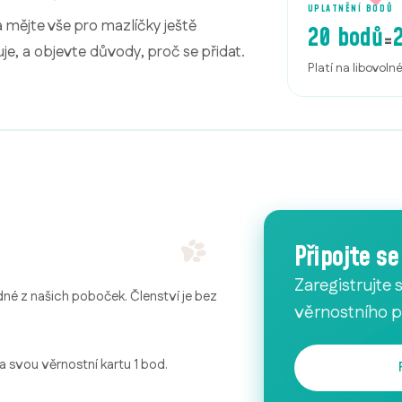
UPLATNĚNÍ BODŮ
a mějte vše pro mazlíčky ještě
20 bodů
=
je, a objevte důvody, proč se přidat.
Platí na libovoln
Připojte s
Zaregistrujte 
dné z našich poboček. Členství je bez
věrnostního 
na svou věrnostní kartu 1 bod.