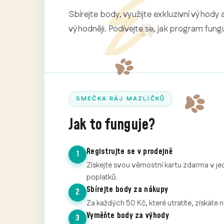
Sbírejte body, využijte exkluzivní výhody 
výhodněji. Podívejte se, jak program fungu
SMEČKA RÁJ MAZLÍČKŮ
Jak to funguje?
Registrujte se v prodejně
1
Získejte svou věrnostní kartu zdarma v je
poplatků.
Sbírejte body za nákupy
2
Za každých 50 Kč, které utratíte, získáte 
Vyměňte body za výhody
3