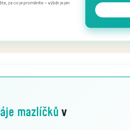
te, za co je proměníte – výběr je jen
áje mazlíčků
v