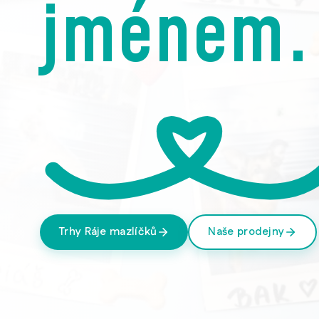
jménem.
Trhy Ráje mazlíčků
Naše prodejny