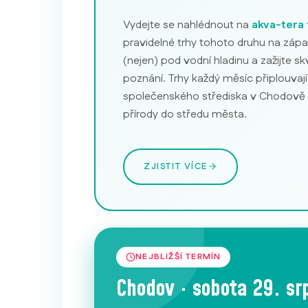
Vydejte se nahlédnout na
akva-tera 
pravidelné trhy tohoto druhu na zápa
(nejen) pod vodní hladinu a zažijte s
poznání. Trhy každý měsíc připlouvají
společenského střediska v Chodově a 
přírody do středu města.
ZJISTIT VÍCE
NEJBLIŽŠÍ TERMÍN
Chodov · sobota 29. s