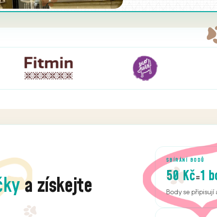
SBÍRÁNÍ BODŮ
50 Kč
1 b
=
čky
a získejte
Body se připisuj