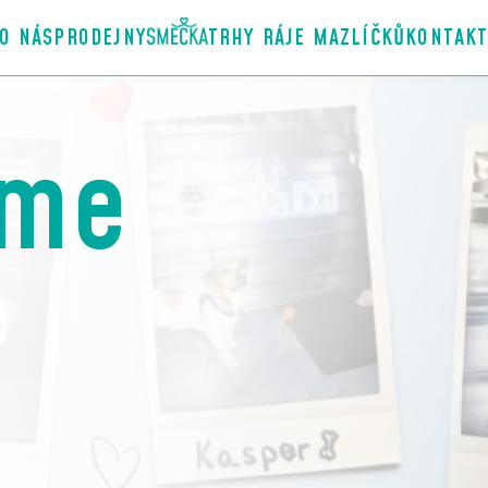
O NÁS
PRODEJNY
TRHY RÁJE MAZLÍČKŮ
KONTAK
áme