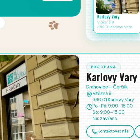
Naše prodejny
Karlovy Vary
Vítězná 9
360 01 Karlovy Vary
PRODEJNA
Karlovy Vary
Drahovice – Čerťák
Vítězná 9
360 01 Karlovy Vary
Po–Pá: 9:00–18:00
So: 9:00–15:00
Ne: zavřeno
Kontaktovat nás