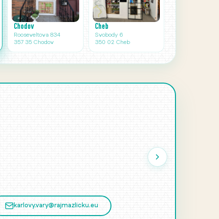
Cheb
Chodov
Svobody 6
Rooseveltova 834
350 02 Cheb
357 35 Chodov
karlovy.vary@rajmazlicku.eu