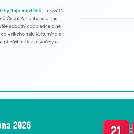
Akvarijní ryby
trhy Ráje mazlíčků
– největší
dě Čech. Ponoříte se u nás
kvělé sobotní dopoledne plné
 do velkého sálu Kulturního a
přináší tak kus divočiny a
rpna 2026
:
21