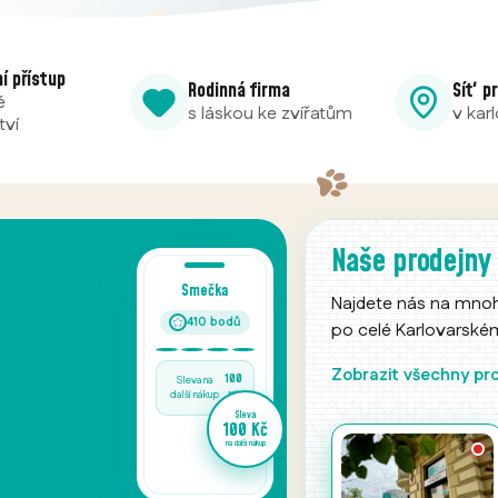
ní přístup
Rodinná firma
Síť p
é
s láskou ke zvířatům
v kar
tví
24/7 obchod
Naše prodejny
v Chodově
Najdete nás na mno
po celé Karlovarském 
Prodejní automat Ráj m
pobočky v Chodově je 
Zobrazit všechny pr
nonstop – krmiva a ch
potřeby pro vaše mazlí
potřebujete.