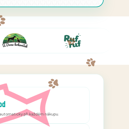
od
í automaticky při každém nákupu.