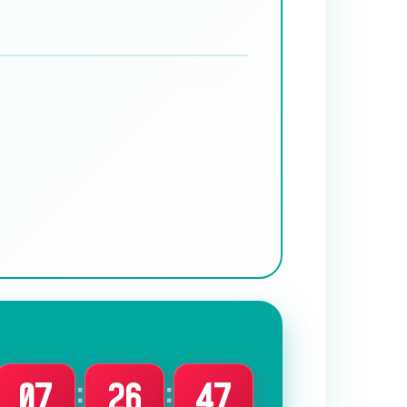
:
:
07
26
45