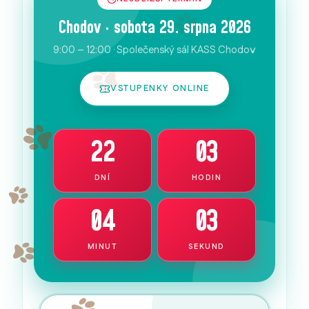
Chodov · sobota 29. srpna 2026
9:00 – 12:00 · Společenský sál KASS Chodov
VSTUPENKY ONLINE
22
03
DNÍ
HODIN
04
02
MINUT
SEKUND