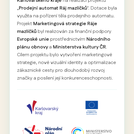
Karlovarského kraje
na realizaci projektu
„
Prodejní automat Ráj mazlíčků
". Dotace byla
využita na pořízení těla prodejního automatu.
Projekt
Marketingová strategie Ráje
mazlíčků
byl realizován za finanční podpory
Evropské unie
prostřednictvím
Národního
plánu obnovy
a
Ministerstva kultury ČR
.
Cílem projektu bylo vytvoření marketingové
strategie, nové vizuální identity a optimalizace
zákaznické cesty pro dlouhodobý rozvoj
značky a posílení její konkurenceschopnosti.