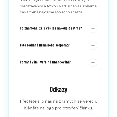
mail: info@rajmazlicku.eu spolu s krátkým
představením a fotkou. Rádi si na vás uděláme
čas a třeba najdeme společnou cestu.
Co znamená, že u vás lze nakoupit šetrně?
Jste rodinná firma nebo korporát?
Pomáhá vám i veřejné financování?
Odkazy
Přečtěte si o nás na známých serverech.
Klikněte na logo pro otevření článku.