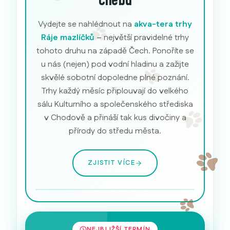
Chebu
Vydejte se nahlédnout na
akva-tera trhy
Ráje mazlíčků
– největší pravidelné trhy
tohoto druhu na západě Čech. Ponoříte se
u nás (nejen) pod vodní hladinu a zažijte
skvělé sobotní dopoledne plné poznání.
Trhy každý měsíc připlouvají do velkého
sálu Kulturního a společenského střediska
v Chodově a přináší tak kus divočiny a
přírody do středu města.
ZJISTIT VÍCE
Akvarijní ryby
NEJBLIŽŠÍ TERMÍN