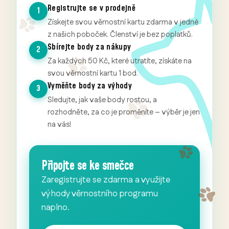
Registrujte se v prodejně
1
Získejte svou věrnostní kartu zdarma v jedné
z našich poboček. Členství je bez poplatků.
Sbírejte body za nákupy
2
Za každých 50 Kč, které utratíte, získáte na
svou věrnostní kartu 1 bod.
Vyměňte body za výhody
3
Sledujte, jak vaše body rostou, a
rozhodněte, za co je proměníte – výběr je jen
na vás!
Připojte se ke smečce
Zaregistrujte se zdarma a využijte
výhody věrnostního programu
naplno.