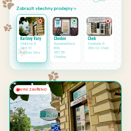
Zobrazit všechny prodejny
Karlovy Vary
Cheb
Chodov
Vítězná 9
Svobody 6
Rooseveltova
360 01
350 02 Cheb
834
Karlovy Vary
357 35
Chodov
NYNÍ ZAVŘENO