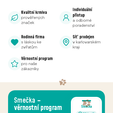
Individuální
Kvalitní krmiva
přístup
prověřených
a odborné
značek
poradenství
Rodinná firma
Síť prodejen
s láskou ke
v karlovarském
zvířatům
kraji
Věrnostní program
pro naše
zákazníky
Trhy Ráje
mazlíčků